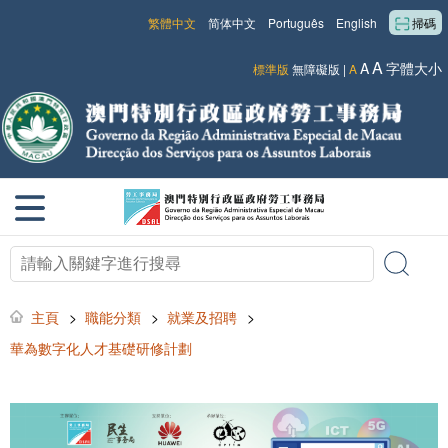
繁體中文
简体中文
Português
English
掃碼
A
A
字體大小
標準版
無障礙版
|
A
主頁
>
職能分類
>
就業及招聘
>
華為數字化人才基礎研修計劃