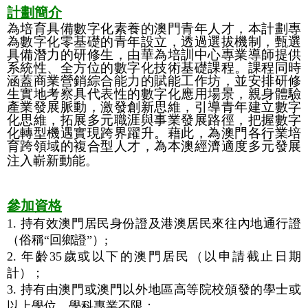
計劃簡介
為培育具備數字化素養的澳門青年人才，本計劃專
為數字化零基礎的青年設立，透過選拔機制，甄選
具備潛力的研修生，由華為培訓中心專業導師提供
系統性、全方位的數字化技術基礎課程。課程同時
涵蓋商業營銷綜合能力的賦能工作坊，並安排研修
生實地考察具代表性的數字化應用場景，親身體驗
產業發展脈動，激發創新思維，引導青年建立數字
化思維，拓展多元職涯與事業發展路徑，把握數字
化轉型機遇實現跨界躍升。藉此，為澳門各行業培
育跨領域的複合型人才，為本澳經濟適度多元發展
注入嶄新動能
。
參加資格
1. 持有效澳門居民身份證及港澳居民來往內地通行證
（俗稱“回鄉證”）;
2. 年齡35歲或以下的澳門居民（以申請截止日期
計）；
3. 持有由澳門或澳門以外地區高等院校頒發的學士或
以上學位，學科專業不限；