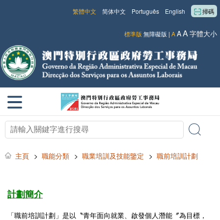
繁體中文
简体中文
Português
English
掃碼
A
A
字體大小
標準版
無障礙版
|
A
主頁
>
職能分類
>
職業培訓及技能鑒定
>
職前培訓計劃
計劃簡介
「職前培訓計劃」是以〝青年面向就業、啟發個人潛能〞為目標，