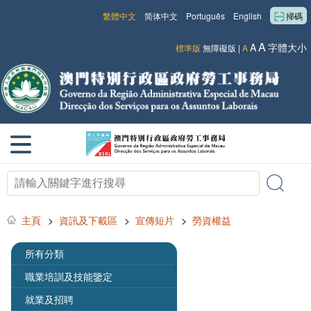
繁體中文
简体中文
Português
English
掃碼
A
A
字體大小
標準版
無障礙版
|
A
主頁
>
資訊及下載區
>
宣傳短片
>
勞資權益
所有分類
職業培訓及技能鑒定
就業及招聘