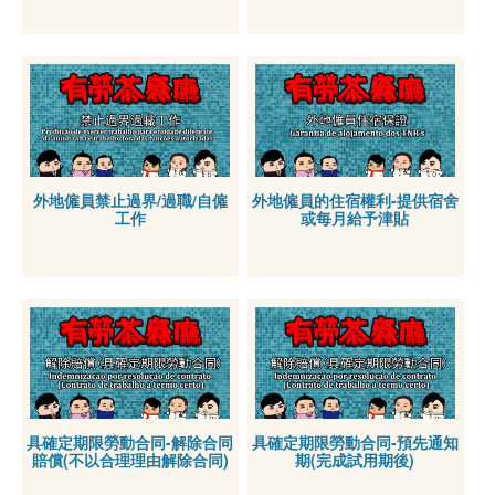
外地僱員禁止過界/過職/自僱
外地僱員的住宿權利-提供宿舍
工作
或每月給予津貼
具確定期限勞動合同-解除合同
具確定期限勞動合同-預先通知
賠償(不以合理理由解除合同)
期(完成試用期後)