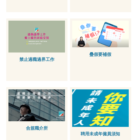
疊假要補假
禁止過職過界工作
合規職介所
聘用未成年僱員須知