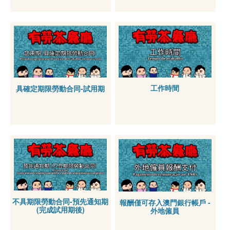
工作時間
具確定期限勞動合同-試用期
不具期限勞動合同-預先通知期
報酬僅可存入澳門銀行帳戶 -
(完成試用期後)
外地僱員