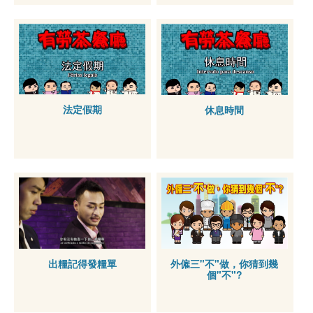
法定假期
休息時間
出糧記得發糧單
外僱三"不"做，你猜到幾
個"不"?