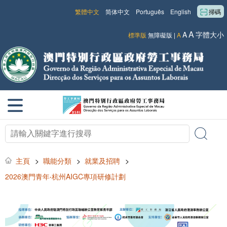
繁體中文
简体中文
Português
English
掃碼
A
A
字體大小
標準版
無障礙版
|
A
主頁
>
職能分類
>
就業及招聘
>
2026澳門青年‧杭州AIGC專項研修計劃