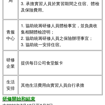
局
3. 承擔實習人員於實習期間之住宿、體檢
及保險費用
。
1.
協助統籌
研修
人員體檢事宜，並負責收
青服
集相關體檢證明
；
中心
2. 協助統籌研修人員之保險辦理事宜
；
3.
協助
統一安排住宿
。
研修
提供每日公司食堂飯卡
企業
生活
其他生活費用由實習人員自行承擔
安排
研修開始和結束