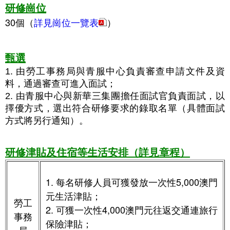
研修崗位
30個（
詳見崗位一覽表
）
甄選
1. 由勞工事務局
與青服中心
負責審查申請文件及資
料，通過審查可進入面試；
2. 由青服中心與
新華三集團
擔任面試官
負責面試，以
擇優方式，選出符合研修要求的錄取名單（具體面試
方式將另行通知）。
研修津貼及住宿等生活安排（詳見章程）
1. 每名研修人員可獲發放一次性5,000澳門
元生活津貼；
勞工
2. 可獲一次性4,000澳門元往返交通連旅行
事務
保險津貼；