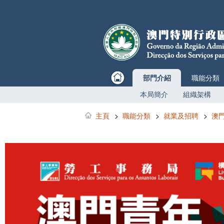
部門介紹
職能分類
本局簡介
組織架構
主頁
>
職能分類
>
就業及招聘
>
澳