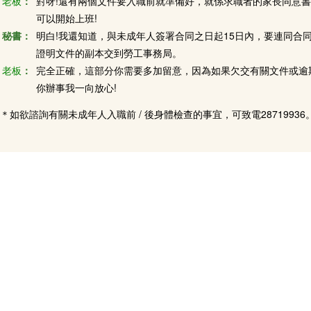
老板
：
對呀!還有兩個文件要入職前就準備好，就係求職者的家長同意
可以開始上班!
秘書：
明白!我還知道，與未成年人簽署合同之日起15日內，要連同合
證明文件的副本交到勞工事務局。
老板
：
完全正確，這部分你需要多加留意，因為如果欠交有關文件或逾
你辦事我一向放心!
＊如欲諮詢有關未成年人入職前 / 後身體檢查的事宜，可致電28719936