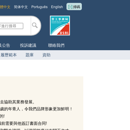
體中文
简体中文
Português
English
掃碼
及公告
投訴建議
聯絡我們
履歷範本
題庫
資助
去協助其業務發展。
7歲的年青人，令我們品牌形象更加鮮明！
的!
職前需要與他簽訂書面合同!