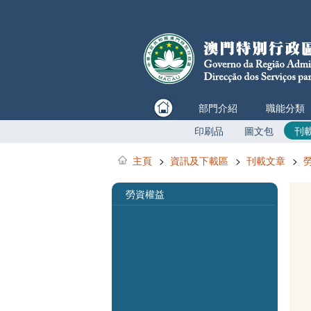
部門介紹
職能分類
印刷品
圖文包
刊
主頁
>
資訊及下載區
>
刊載文章
>
勞資權益