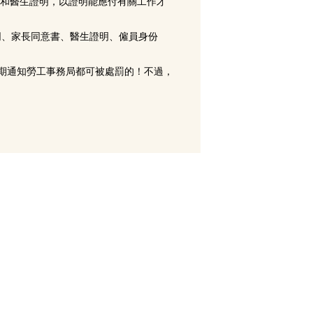
書和醫生證明，以證明能應付有關工作才
同、家長同意書、醫生證明、僱員身份
期通知勞工事務局都可被處罰的！不過，
。