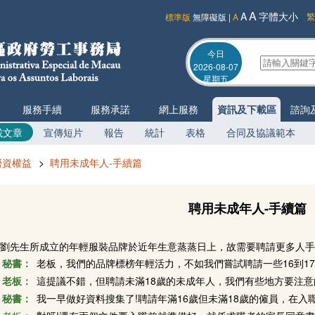
A
A
字體大小
繁
標準版
無障礙版
|
A
今日
2026-08-07
星期五
服務手續
服務承諾
網上服務
資訊及下載區
諮詢
載文章
宣傳短片
報告
統計
表格
合同及協議範本
勞資權益
>
聘用未成年人-手續篇
聘用未成年人-手續篇
劉先生所成立的年輕服裝品牌於近年生意蒸蒸日上，故需要聘請更多人手
秘書：
老板，我們的品牌標榜年輕活力，不如我們嘗試聘請一些16到1
老板：
這提議不錯，但聘請未滿18歲的未成年人，我們有些地方要注意
秘書：
我一早做好資料搜集了!聘請年滿16歲但未滿18歲的僱員，在入