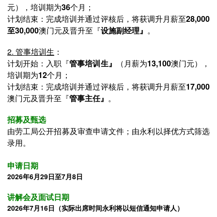
元），培训期为
36
个月；
计划结束：完成培训并通过评
核后，
将获调升月薪至
28,000
至30,000
澳门元及
晋升至『
设施副经理
』
。
2. 管事培训生
：
计划开始：入职『
管事培训生
』
（月薪为
13,100
澳门元），
培训期为
12
个月；
计划结束：
完成培训并通过评核后，
将获调升月薪至
17,000
澳门元及
晋升至『
管事主任
』
。
招募及甄选
由劳工局公开招募及审查申请文件；由永利以择优方式筛选
录用。
申请日期
2026年6月29日至7月8日
讲解会及面试日期
2026年7月16日（实际出席时间永利将以短信通知申请人）