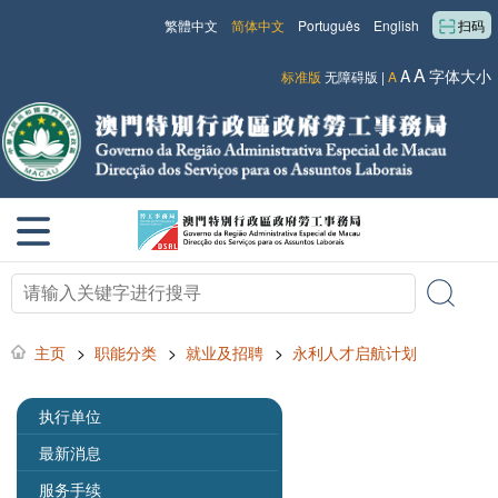
繁體中文
简体中文
Português
English
扫码
A
A
字体大小
标准版
无障碍版
|
A
主页
>
职能分类
>
就业及招聘
>
永利人才启航计划
执行单位
最新消息
服务手续