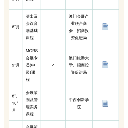
演出及
澳门会展产
会议音
业联合商
8
*
月
响基础
会、招商投
课程
资促进局
MORS
会展专
澳门旅游大
9*月
员(中
✓
学、招商投
级)课
资促进局
程
会展策
8*、
划及管
中西创新学
10
*
理实务
院
月
课程
会展策