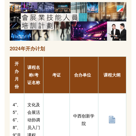
2024年开办计划
开
课程名
办
称/考
考证
合办单位
课程大纲
月
证名称
份
4*、
文化及
5*、
会展活
中西创新学
6*、
动协调
院
8*、
员入门
9*月
课程