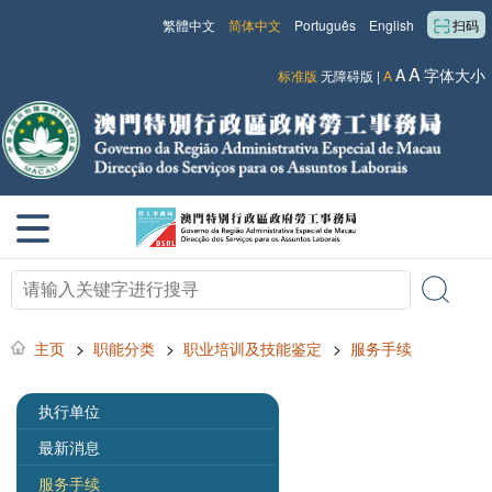
繁體中文
简体中文
Português
English
扫码
A
A
字体大小
标准版
无障碍版
|
A
主页
>
职能分类
>
职业培训及技能鉴定
>
服务手续
执行单位
最新消息
服务手续