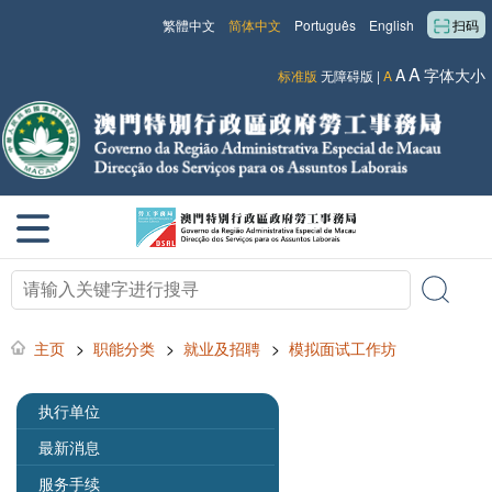
繁體中文
简体中文
Português
English
扫码
A
A
字体大小
标准版
无障碍版
|
A
主页
>
职能分类
>
就业及招聘
>
模拟面试工作坊
执行单位
最新消息
服务手续