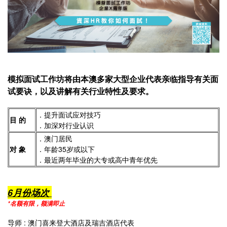
模拟面试工作坊将由本澳多家大型企业代表亲临指导有关面
试要诀，以及讲解有关行业特性及要求。
．提升面试应对技巧
目 的
．加深对行业认识
．澳门居民
对 象
．年龄35岁或以下
．最近两年毕业的大专或高中青年优先
6月份场次
*名额有限，额满即止
导师 : 澳门喜来登大酒店及瑞吉酒店代表