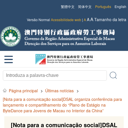
繁體中文
简体中文
Português
English
A
A
Tamanho da letra
Versão Normal
Acessibilidade web
|
A
Página principal
>
Últimas notícias
>
[Nota para a comunicação social]DSAL organiza conferência para
lançamento e compartilhamento do “Plano de Estágio na
ByteDance para Jovens de Macau no Interior da China”
[Nota para a comunicação social]DSAL