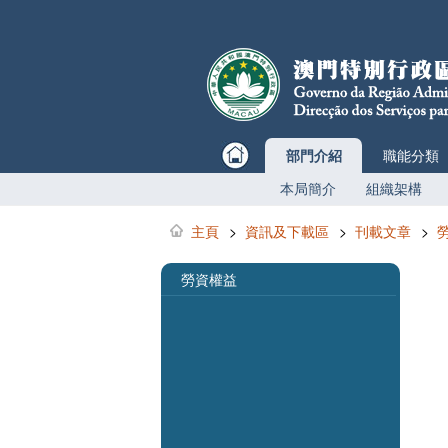
部門介紹
職能分類
本局簡介
組織架構
主頁
>
資訊及下載區
>
刊載文章
>
勞資權益