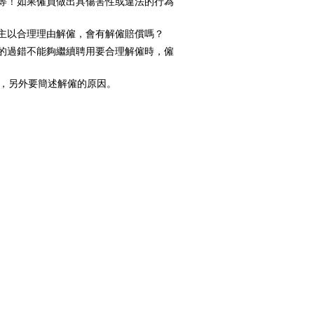
等！如果僱員做出具傷害性或違法的行為
主以合理理由解僱，會有解僱賠償嗎？
的過錯不能夠繼續聘用要合理解僱時，僱
知，另外要簡述解僱的原因。