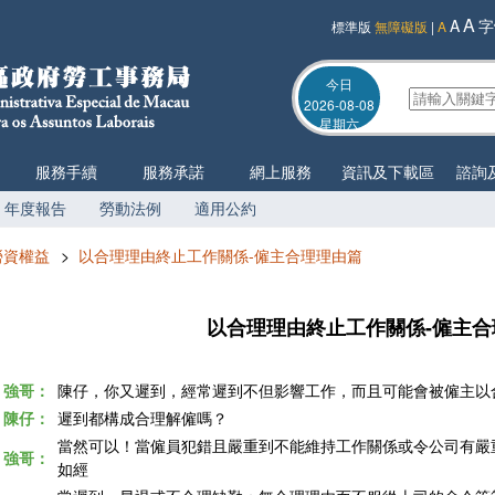
A
A
字
標準版
無障礙版
|
A
今日
2026-08-08
星期六
服務手續
服務承諾
網上服務
資訊及下載區
諮詢
年度報告
勞動法例
適用公約
勞資權益
>
以合理理由終止工作關係-僱主合理理由篇
以合理理由終止工作關係-僱主合
強哥：
陳仔，你又遲到，經常遲到不但影響工作，而且可能會被僱主以
陳仔：
遲到都構成合理解僱嗎？
當然可以！當僱員犯錯且嚴重到不能維持工作關係或令公司有嚴
強哥：
如經