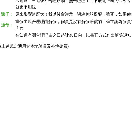
常
遲到、早退或不合理缺勤；無合理理由而不服從上司的命令等
就更不用說！
陳仔：
原來影響這麼大！我以後會注意，謝謝你的提醒！強哥，如果僱
當僱主以合理理由解僱，僱員是沒有解僱賠償的！僱主認為僱員
強哥：
主要
在
知道有關合理理由之日起計30日內，以書面方式作出解僱通
(上述規定適用於本地僱員及外地僱員)