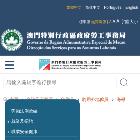
繁體中文
简体中文
Português
English
A
A
字體大小
標準版
無障礙版
|
A
主頁
>
資訊及下載區
>
印刷品
>
聘用外地僱員
>
海報
勞動法例彙編
+
就業及招聘
+
職業安全健康