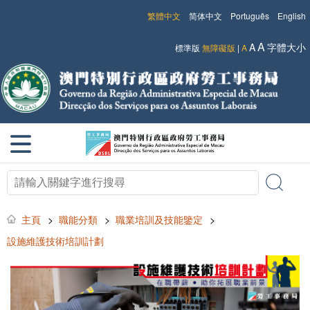
繁體中文
简体中文
Português
English
A
A
字體大小
標準版
無障礙版
|
A
主頁
>
職能分類
>
職業培訓及技能鑒定
>
設施維護技術培訓計劃