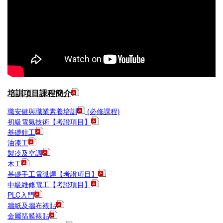
培訓項目課程簡介
職安健與職業素養培訓
(必修課程)
初級
電氣技術【考證項目】
基礎鉗工
油漆工
製冷及空調
木工
基礎手工電弧焊【考證項目】
中級維修電工【考證項目】
PLC入門
牆紙及牆布裱貼
金屬箔膜裱貼