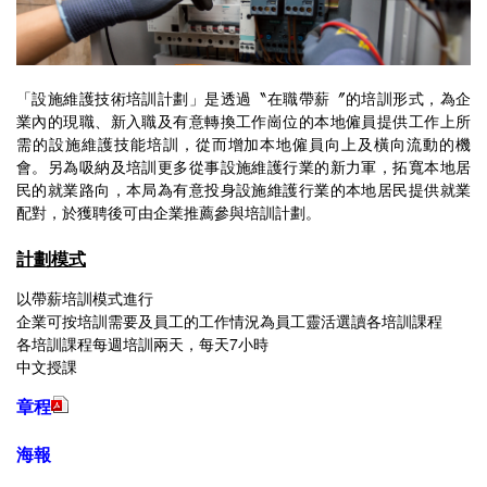
「設施維護技術培訓計劃」是透過〝在職帶薪〞的培訓形式，為企
業內的現職、新入職及有意轉換工作崗位的本地僱員提供工作上所
需的設施維護技能培訓，從而增加本地僱員向上及橫向流動的機
會。另為吸納及培訓更多從事設施維護行業的新力軍，拓寬本地居
民的就業路向，本局為有意投身設施維護行業的本地居民提供就業
配對，於獲聘後可由企業推薦參與培訓計劃。
計劃模式
以帶薪培訓模式進行
企業可按培訓需要及員工的工作情況為員工靈活選讀各培訓課程
各培訓課程每週培訓兩天，每天7小時
中文授課
章程
海報