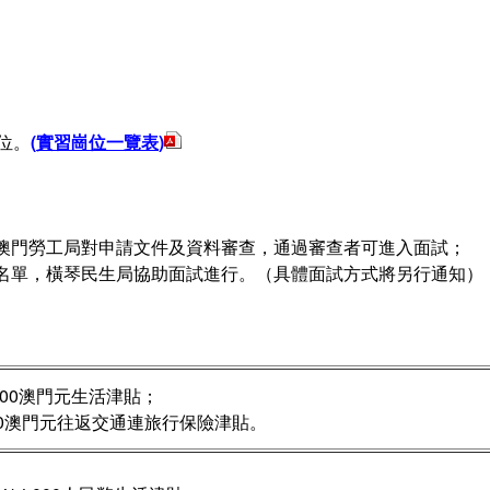
位
。
(
實習崗位一覽表
)
澳門勞工局對申請文件及資料審查，通過審查者可進入面試
；
名單，橫琴民生局協助面試進行。（具體面試方式將另行通知）
000澳門元生活津貼；
500澳門元往返交通連旅行保險津貼。