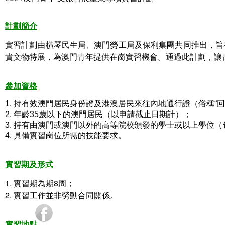
計劃簡介
實習計劃由橫琴民生局、澳門勞工局及保利集團共同推出，旨在
貴文物特展，為澳門青年提供在崗實習機會。通過此計劃，讓
參加資格
1. 持有效澳門居民身份證及港澳居民來往內地通行證（俗稱“回
2. 年齡35歲以下的澳門居民（以申請截止日期計）；
3. 持有由澳門或澳門以外的高等院校頒發的學士或以上學位
（
4. 具備
實
習崗位所需的技能要求。
實習期及形式
1. 實習期為期8周；
2. 實習工作並非勞動合同關係。
實習地點