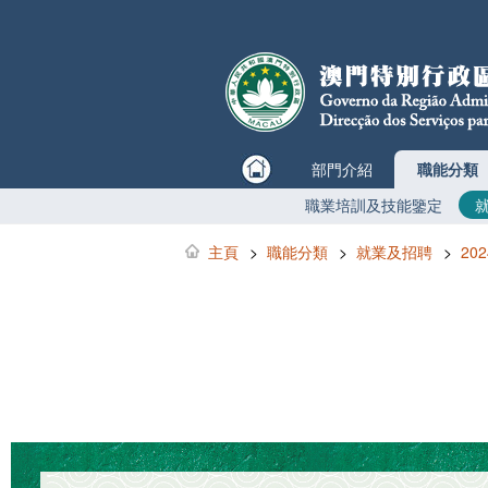
部門介紹
職能分類
職業培訓及技能鑒定
主頁
>
職能分類
>
就業及招聘
>
20