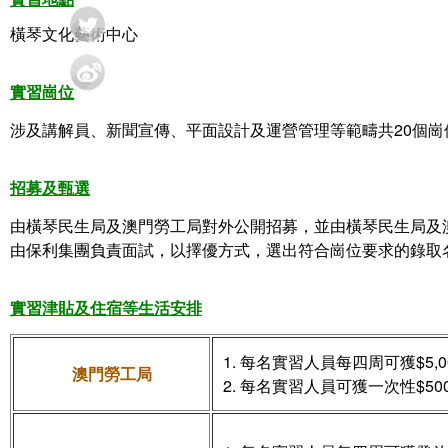
橫琴
文化藝術中心
實習崗位
涉及
範疇共20個崗
講解員、新聞宣傳、平面設計及運營管理等
招募及甄選
由橫琴民生局及澳門勞工局
對外公開招募，並由
橫琴民生局及
由
負責面試，以擇優方式，選出符合崗位要求的錄取
保利集團
實習津貼及住宿等生活安排
1. 每名實習人員每四周可獲$5,
澳門勞工局
2. 每名實習人員可獲一次性$