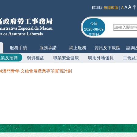
A
A
字
標準版
無障礙版
|
A
今日
2026-08-09
星期日
服務手續
服務承諾
網上服務
資訊及下載區
諮詢
就業及招聘
勞資權益
職業安全健康
聘用外地僱員
工會及
24澳門青年‧文旅會展產業專項實習計劃