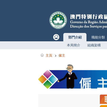
部門介紹
職能分類
本局簡介
組織架構
主頁
>
僱主