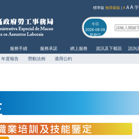
A
A
字
標準版
無障礙版
|
A
今日
2026-08-09
星期日
服務手續
服務承諾
網上服務
資訊及下載區
諮詢
年度報告
勞動法例
適用公約