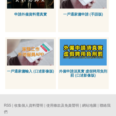
申請外僱資料需真實
一戶通家傭申請 (手語版)
一戶通家傭輸入 (口述影像版)
外僱申請須真實 虛假聘用負刑
罰 (口述影像版)
RSS |
收集個人資料聲明
|
使用條款及免責聲明
|
網站地圖
|
聯絡我
們