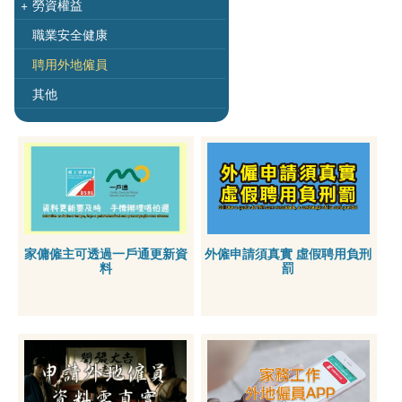
+
勞資權益
職業安全健康
聘用外地僱員
其他
家傭僱主可透過一戶通更新資
外僱申請須真實 虛假聘用負刑
料
罰