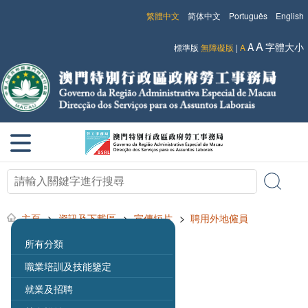
繁體中文
简体中文
Português
English
A
A
字體大小
標準版
無障礙版
|
A
主頁
>
資訊及下載區
>
宣傳短片
>
聘用外地僱員
所有分類
職業培訓及技能鑒定
就業及招聘