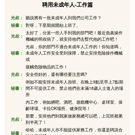
聘用未成年人-工作篇
光叔：
聽說將有一批未成年人到我們公司工作？
秘書：
對呀，下星期就開始上班了。
太好了，分派一些人手到我的部門吧！最近負責操作
光叔：
機械的明叔病了，就安排他們去暫代他的工作吧！
光叔，你的部門不適合未成年人工作的！你知道嗎，
秘書：
未成年人工作安全受到保障，禁止安排危險操作機械
或
接觸危險物品的工作！
光叔：
安全些好的，還有哪些要注意嗎?
例如不能安排未成年人加班、在晚上9點至早上7點期
秘書：
間不可提供工作、禁止他們在未滿18歲人士進入的場
所
內工作，例如網吧、酒吧、遊戲機中心、桌球室、保
齡球場、卡拉OK場所、健身院等！
那麼，安排他們到我家做家務總可以吧，上完班都累
光叔：
到半死了！
哈哈，未成年人亦不能提供家務工作，你還是聘請合
秘書：