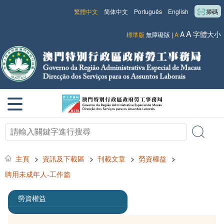
繁體中文
简体中文
Português
English
掃碼
A
A
字體大小
標準版
無障礙版
|
A
主頁
>
資訊及下載區
>
刊載文章
>
勞資權益
>
聘用未成年人-工作篇
勞資權益