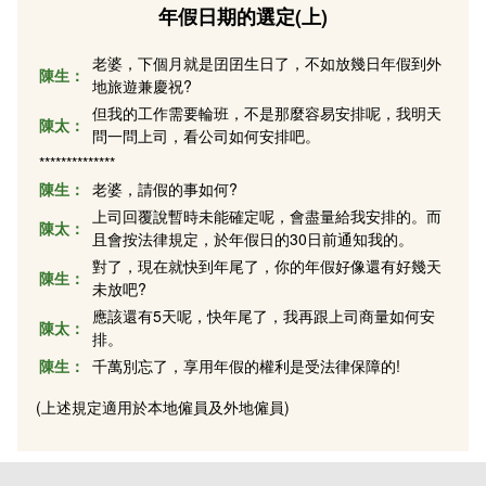
年假日期的選定(上)
老婆，下個月就是囝囝生日了，不如放幾日年假到外
陳生：
地旅遊兼慶祝?
但我的工作需要輪班，不是那麼容易安排呢，我明天
陳太：
問一問上司，看公司如何安排吧。
**************
陳生：
老婆，請假的事如何?
上司回覆說暫時未能確定呢，會盡量給我安排的。而
陳太：
且會按法律規定，於年假日的30日前通知我的。
對了，現在就快到年尾了，你的年假好像還有好幾天
陳生：
未放吧?
應該還有5天呢，快年尾了，我再跟上司商量如何安
陳太：
排。
陳生：
千萬別忘了，享用年假的權利是受法律保障的!
(上述規定適用於本地僱員及外地僱員)