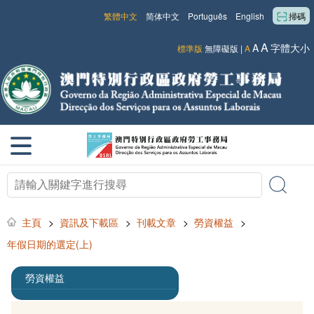
繁體中文
简体中文
Português
English
掃碼
A
A
字體大小
標準版
無障礙版
|
A
主頁
>
資訊及下載區
>
刊載文章
>
勞資權益
>
年假日期的選定(上)
勞資權益