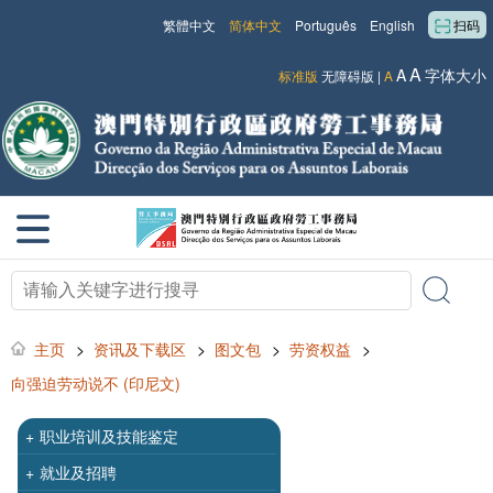
繁體中文
简体中文
Português
English
扫码
A
A
字体大小
标准版
无障碍版
|
A
主页
>
资讯及下载区
>
图文包
>
劳资权益
>
向强迫劳动说不 (印尼文)
+
职业培训及技能鉴定
+
就业及招聘