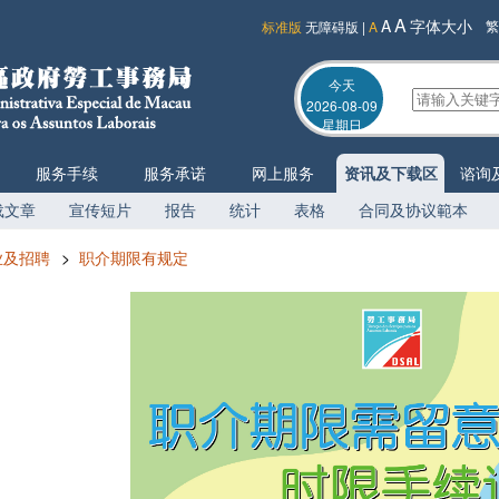
A
A
字体大小
繁
标准版
无障碍版
|
A
今天
2026-08-09
星期日
服务手续
服务承诺
网上服务
资讯及下载区
谘询
载文章
宣传短片
报告
统计
表格
合同及协议範本
业及招聘
>
职介期限有规定