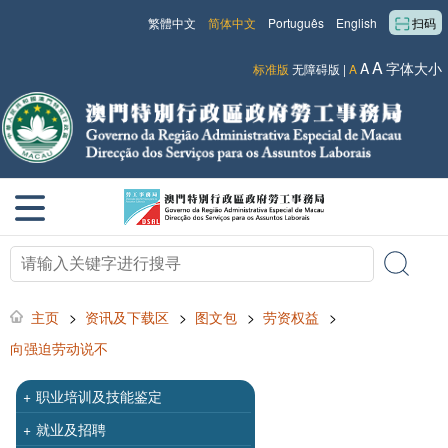
繁體中文
简体中文
Português
English
扫码
A
A
字体大小
标准版
无障碍版
|
A
主页
>
资讯及下载区
>
图文包
>
劳资权益
>
向强迫劳动说不
+
职业培训及技能鉴定
+
就业及招聘