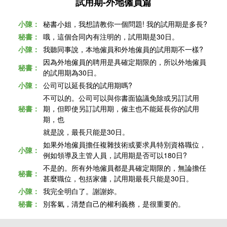
試用期-外地僱員篇
小陳：
秘書小姐，我想請教你一個問題! 我的試用期是多長?
秘書：
哦，這個合同內有注明的，試用期是30日。
小陳：
我聽同事說，本地僱員和外地僱員的試用期不一樣?
因為外地僱員的聘用是具確定期限的，所以外地僱員
秘書：
的試用期為30日。
小陳：
公司可以延長我的試用期嗎?
不可以的。公司可以與你書面協議免除或另訂試用
秘書：
期，但即使另訂試用期，僱主也不能延長你的試用
期，也
就是
說，最長只能是30日。
如果外地僱員擔任複雜技術或要求具特別資格職位，
小陳：
例如領導及主管人員，試用期是否可以180日?
不是的。所有外地僱員都是具確定期限的，無論擔任
秘書：
甚麼職位，包括家傭，試用期最長只能是30日。
小陳：
我完全明白了。謝謝妳。
秘書：
別客氣，清楚自己的權利義務，是很重要的。