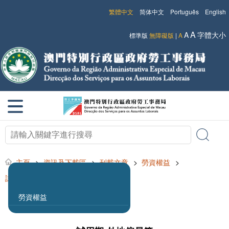
繁體中文
简体中文
Português
English
A
A
字體大小
標準版
無障礙版
|
A
主頁
>
資訊及下載區
>
刊載文章
>
勞資權益
>
試用期-外地僱員篇
勞資權益