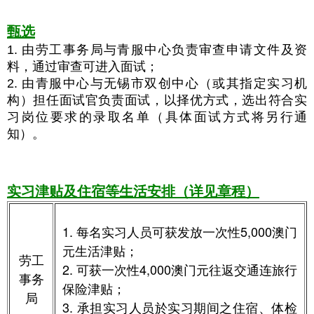
甄选
1. 由劳工事务局
与青服中心
负责审查申请文件及资
料，通过审查可进入面试；
2. 由青服中心与
无
锡
市双创中心
（
或其指定实习机
构）担任面试官
负责面试，以
择优方式，选出符合实
习岗位要求的录取名单（具体面试方式将另行通
知）。
实习津贴及住宿等生活安排（详见章程）
1. 每名实习人员可获发放一次性5,000澳门
元生活津贴；
劳工
2. 可获一次性4,000澳门元往返交通连旅行
事务
保险津贴；
局
3. 承担实习人员於实习期间之住宿、体检