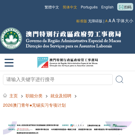
繁體中文
简体中文
Português
English
扫码
A
A
字体大小
标准版
无障碍版
|
A
主页
>
职能分类
>
就业及招聘
>
2026澳门青年●无锡实习专项计划