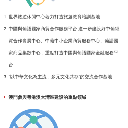
世界旅遊休閒中心著力打造旅遊教育培訓基地
中國與葡語國家商貿合作服務平台 進一步建設好中葡經
貿合作會展中心、中葡中小企業商貿服務中心、葡語國
家商品集散中心，重點打造中國與葡語國家金融服務平
台
“以中華文化為主流，多元文化共存”的交流合作基地
澳門參與粵港澳大灣區建設的重點領域