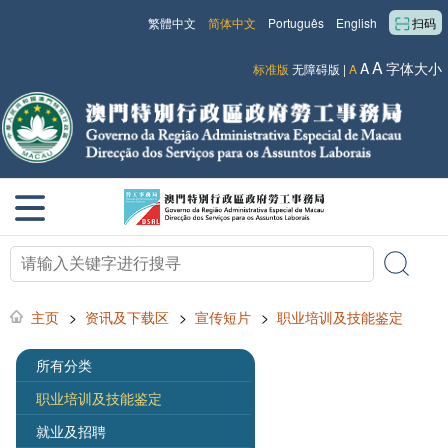
繁體中文
简体中文
Português
English
扫码
A
A
字体大小
标准版
无障碍版
|
A
主页
>
资讯及下载区
>
宣传短片
>
职业培训及技能鉴定
所有分类
职业培训及技能鉴定
就业及招聘