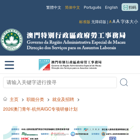
繁體中文
简体中文
Português
English
扫码
A
A
字体大小
标准版
无障碍版
|
A
主页
>
职能分类
>
就业及招聘
>
2026澳门青年‧杭州AIGC专项研修计划