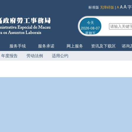
A
A
字
标准版
无障碍版
|
A
今天
2026-08-07
星期五
服务手续
服务承诺
网上服务
资讯及下载区
谘询
年度报告
劳动法例
适用公约