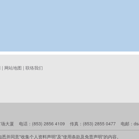
明
|
网站地图
|
联络我们
话：(853) 2856 4109 传真：(853) 2855 0477 电邮：dsalinf
悉并同意"收集个人资料声明"及"使用条款及免责声明"的内容。