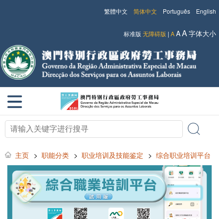
繁體中文
简体中文
Português
English
A
A
字体大小
标准版
无障碍版
|
A
主页
>
职能分类
>
职业培训及技能鉴定
>
综合职业培训平台