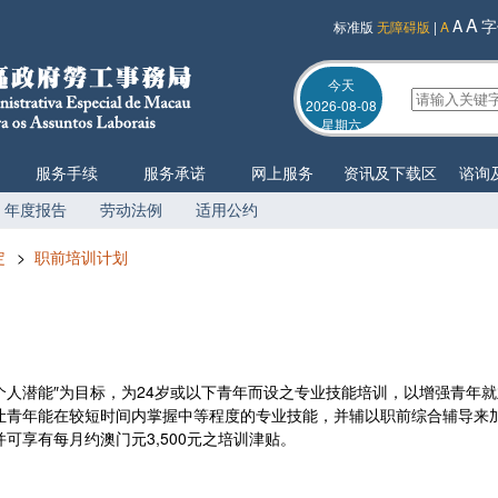
A
A
字
标准版
无障碍版
|
A
今天
2026-08-08
星期六
服务手续
服务承诺
网上服务
资讯及下载区
谘询
年度报告
劳动法例
适用公约
定
>
职前培训计划
人潜能″为目标，为24岁或以下青年而设之专业技能培训，以增强青年
让青年能在较短时间内掌握中等程度的专业技能，并辅以职前综合辅导来
可享有每月约澳门元3,500元之培训津贴。