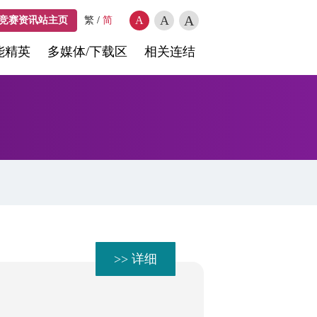
A
A
A
竞赛资讯站主页
繁
/
简
能精英
多媒体/下载区
相关连结
>> 详细