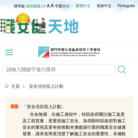
A
A
繁體中文
简体中文
Português
標準版
無障礙版
|
A
字體大小
主頁
>
安全項目投入計劃
「安全項目投入計劃」
生命無價，在施工過程中，特區政府關注施工進度
及工程質量，更重視施工安全。為突顯特區政府對施工
安全的重視及更有效推動本澳建築行業的職業安全健康
發展，讓承造商更清楚了解施工安全的重要性，具備較