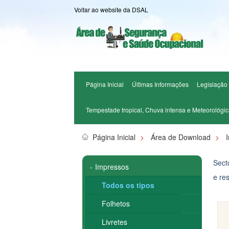
Voltar ao website da DSAL
Página Inicial
Últimas Informações
Legislação
Tempestade tropical, Chuva intensa e Meteorológi
Página Inicial
>
Área de Download
>
Sect
-
Impressos
e re
Todos os tipos
Folhetos
Livretes