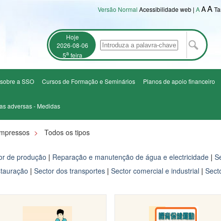
A
A
Versão Normal
Acessibilidade web
|
A
Ta
Hoje
2026-08-06
a
5
feira
 sobre a SSO
Cursos de Formação e Seminários
Planos de apoio financeiro
cas adversas - Medidas
Impressos
>
Todos os tipos
or de produção
|
Reparação e manutenção de água e electricidade
|
Se
stauração
|
Sector dos transportes
|
Sector comercial e industrial
|
Sect