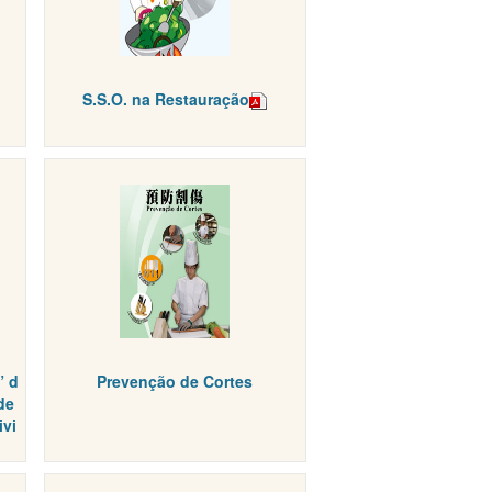
S.S.O. na Restauração
” d
Prevenção de Cortes
de
vi