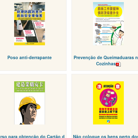
Poso anti-derrapante
Prevenção de Queimaduaras 
Cozinhas
rso para obtenção do Cartão d
Não coloque os bens perto do