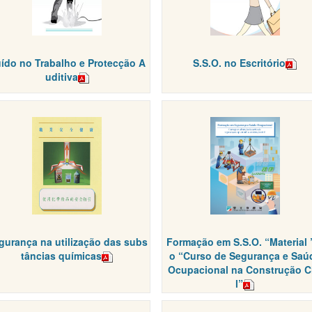
ído no Trabalho e Protecção A
S.S.O. no Escritório
uditiva
gurança na utilização das subs
Formação em S.S.O. “Material 
tâncias químicas
o “Curso de Segurança e Saú
Ocupacional na Construção Ci
l”