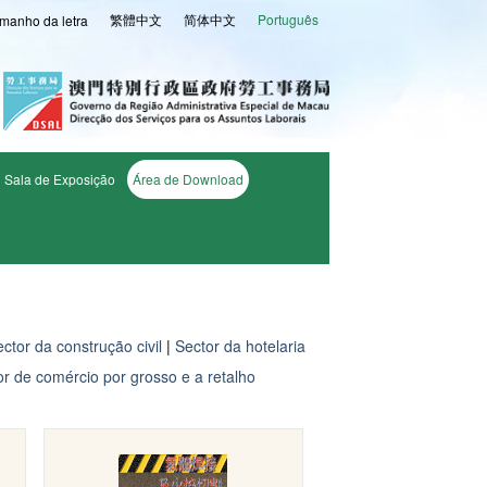
繁體中文
简体中文
Português
manho da letra
Sala de Exposição
Área de Download
ctor da construção civil
|
Sector da hotelaria
or de comércio por grosso e a retalho