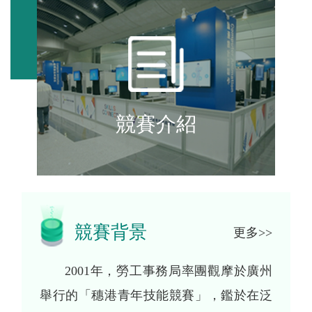
競賽介紹
競賽背景
更多>>
2001年，勞工事務局率團觀摩於廣州
舉行的「穗港青年技能競賽」，鑑於在泛