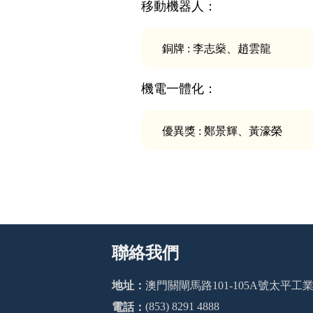
移動機器人：
銅牌 : 李志燊、趙雲龍
機電一體化：
優異獎 : 鄭景輝、黃濠榮
聯絡我們
地址：
澳門關閘馬路101-105A號太平
(853) 8291 4888
電話：