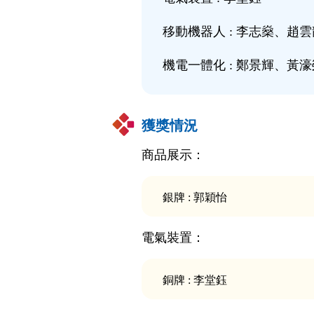
移動機器人 : 李志燊、趙雲
機電一體化 : 鄭景輝、黃濠
獲獎情況
商品展示：
銀牌 : 郭穎怡
電氣裝置：
銅牌 : 李堂鈺