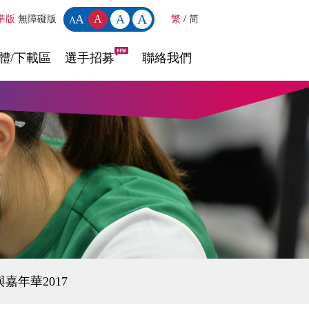
A
A
A
A
準版
無障礙版
繁
/
简
A
體/下載區
選手招募
聯絡我們
嘉年華2017