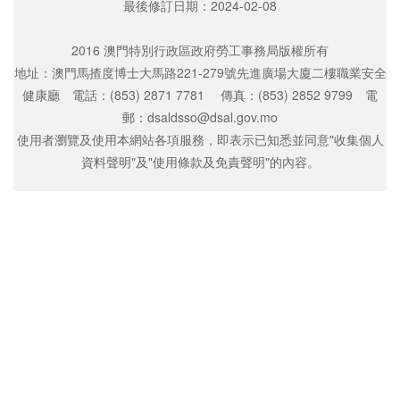
最後修訂日期：
2024-02-08
2016 澳門特別行政區政府勞工事務局版權所有
地址：澳門馬揸度博士大馬路221-279號先進廣場大廈二樓職業安全
健康廳 電話：(853) 2871 7781 傳真：(853) 2852 9799 電
郵：dsaldsso@dsal.gov.mo
使用者瀏覽及使用本網站各項服務，即表示已知悉並同意"收集個人
資料聲明"及"使用條款及免責聲明"的內容。