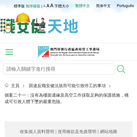
A
A
繁體中文
简体中文
Português
標準版
無障礙版
|
A
字體大小
主頁
>
因違反職安健法規而可能引致停工的事項
>
個案二十一：沒有為樓面邊緣及高空工作採取足夠的保護措施，構
成可引致人體下墜的嚴重危險。
收集個人資料聲明
|
使用條款及免責聲明
|
網站地圖