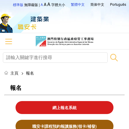
A
A
繁體中文
简体中文
Português
標準版
無障礙版
|
A
字體大小
主頁
>
報名
報名
網上報名系統
職安卡課程預約報讀服務(領卡/補發)