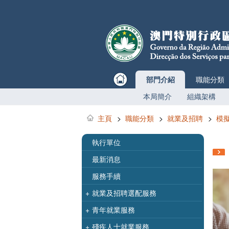
部門介紹
職能分類
本局簡介
組織架構
主頁
>
職能分類
>
就業及招聘
>
模
執行單位
最新消息
服務手續
+
就業及招聘選配服務
+
青年就業服務
+
殘疾人士就業服務