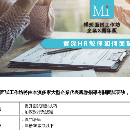
面試工作坊將由本澳多家大型企業代表親臨指導有關面試要訣
．提升面試應對技巧
的
．加深對行業認識
．澳門居民
象
．年齡35歲或以下