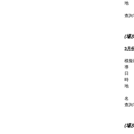
地 
澳門
查詢
(場
3月
模擬
導 
日 
時 間
地 
澳門
名 
查詢電
(場