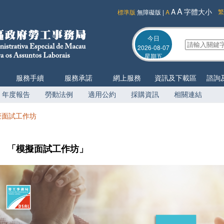
A
A
字體大小
繁
標準版
無障礙版
|
A
今日
2026-08-07
星期五
服務手續
服務承諾
網上服務
資訊及下載區
諮詢
年度報告
勞動法例
適用公約
採購資訊
相關連結
擬面試工作坊
「模擬面試工作坊」