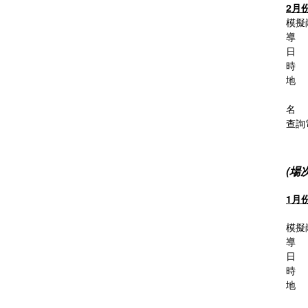
2月
模擬
導 
日 
時 間
地 
澳門
名 
查詢電
(場
1月
模擬
導 
日 
時 間
地 