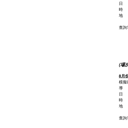
日 
時 間
地 
澳門
查詢電
(場
8月
模擬
導 
日 
時 間
地 
澳門
查詢電