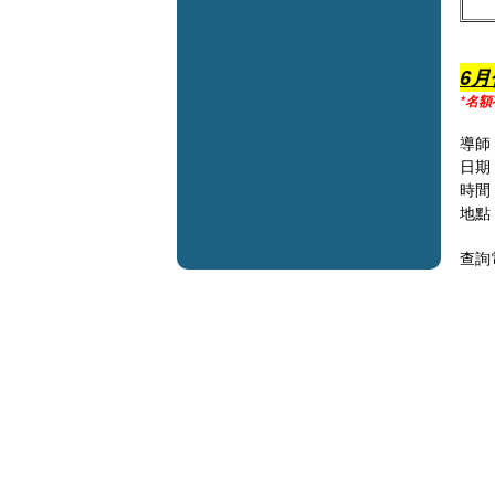
6
*名
導師
日期 
時間 
地點
查詢電