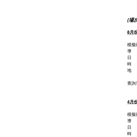
(場
8月
模擬
導 
日 
時 間
地 
澳門
查詢電
4月
模擬
導 
日 
時 間