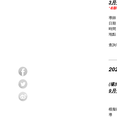
3月
*名
導師
日期 
時間 
地點
查詢電
20
(場
9
模擬
導 