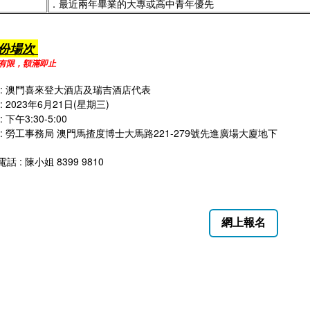
．最近兩年畢業的大專或高中青年優先
月份場次
額有限，額滿即止
 : 澳門喜來登大酒店及瑞吉酒店代表
: 2023年6月21日(星期三)
: 下午3:30-5:00
 : 勞工事務局 澳門馬揸度博士大馬路221-279號先進廣場大廈地下
話 : 陳小姐 8399 9810
網上報名