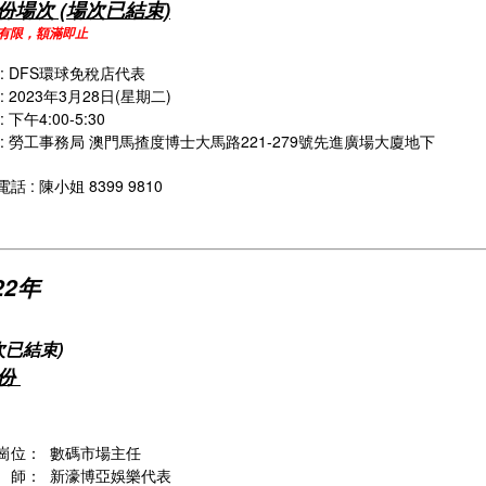
份場次 (場次已結束)
額有限，額滿即止
 : DFS環球免稅店代表
: 2023年3月28日(星期二)
: 下午4:00-5:30
 : 勞工事務局 澳門馬揸度博士大馬路221-279號先進廣場大廈地下
話 : 陳小姐 8399 9810
22年
次已結束)
月份
崗位： 數碼市場主任
師： 新濠博亞娛樂代表