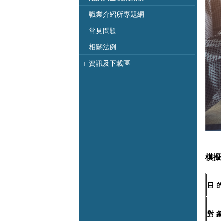
職業介紹所專題網
常見問題
相關法例
+
資訊及下載區
模擬
目 
對 