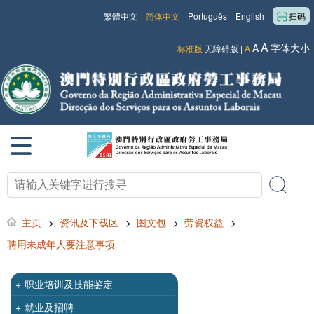
繁體中文
简体中文
Português
English
扫码
A
A
字体大小
标准版
无障碍版
|
A
主页
>
资讯及下载区
>
图文包
>
劳资权益
>
聘用未成年人要注意事项
+
职业培训及技能鉴定
+
就业及招聘