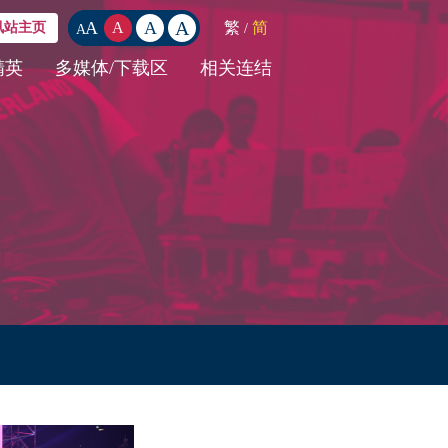
A
A
A
繁
简
A
讯站主页
/
A
精英
多媒体/下载区
相关连结